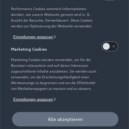
Gebrauchtwagensuche
Support
Saisonale Angebote
Plug-in-Hybride
Performance Cookies sammeln Informationen
Gebrauchtwagen
darüber, wie unsere Webseite genutzt wird (z. B.
Audi Services
Über Audi
Anzahl der Besuche, Verweildauer). Diese Cookies
Kundenservice
Finanzierung
werden zur Optimierung der Webseite verwendet.
Garantie
Händlersuche
Aktionen & Angebote
Einstellungen anpassen
Unternehmen
Audi digital services
Audi Code
Geschäftskunden
Marketing Cookies
Karriere
myAudi
Häufige Fragen (FAQ)
Marketing Cookies werden verwendet, um für die
Investor Relations
Benutzer relevantere und auf deren Interessen
© 2026 AUDI AG. Alle Rechte vorbehalten
Audi Online Beratung
zugeschnittene Inhalte anzubieten. Sie werden auch
Presse & Media Center
verwendet, um die Erscheinungshäufigkeit einer
Impressum
Rechtliches
Hinweisgebersystem
Online-Terminvereinbarung
Werbeanzeige zu begrenzen und um die Effektivität
Datenschutz
Datenschutzinformation
Cookie-Einstellungen
von Werbekampagnen zu messen und zu steuern.
Servicekontakt
Cookie-Richtlinie
Barrierefreiheit
Audi erleben
Einstellungen anpassen
Digital Services Act
EU Data Act
Bordbuch & Bedienungsanleitungen
Newsletter
Verträge kündigen
Alle akzeptieren
1
Der Umfang des Audi CarCheck wird gegebenenfalls