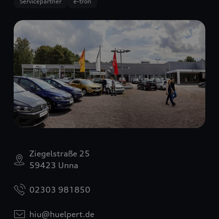
Servicepartner
e-tron
Ziegelstraße 25
59423 Unna
02303 981850
hiu@huelpert.de