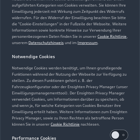
aufgeführten Kategorien von Cookies verwalten. Sie können Ihre
Einwilligung jederzeit mit Wirkung zum Zeitpunkt des Widerrufs
widerrufen. Für den Widerruf der Einwilligung beachten Sie bitte
die "Cookie-Einstellungen" in der Fußzeile der Webseite. Weitere
Informationen sowie konkrete Hinweise zur Verwendung Ihrer
personenbezogenen Daten finden Sie in unserer
Cookie Richtlinie
,
unserem
Datenschutzhinweis
und im
Impressum
.
Zur Reparatur
Notwendige Cookies
Notwendige Cookies werden benötigt, um Ihnen grundlegende
Zurück nach oben
Funktionen während der Nutzung der Webseite zur Verfügung zu
stellen. Zu diesen Funktionen gehört z. B. der
Fahrzeugkonfigurator oder der Ensighten Privacy Manager (unser
Modelle
Einwilligungsmanagementtool). Der Ensighten Privacy Manager
verwendet Cookies, um Informationen darüber zu speichern, ob
und wenn ja, für welche Kategorien von Cookies Benutzer ihre
Kaufen & leasen
Alle Modelle
Einwilligung erteilt haben. Weitere Informationen zum Ensighten
Privacy Manager, sowie zu Ihren Rechten als betroffene Person
Modelle vergleichen
können Sie in unserer
Cookie Richtlinie
nachlesen.
Service & Zubehör
Neuwagensuche
Elektromodelle
Performance Cookies